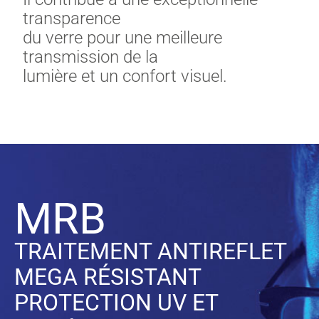
transparence
du verre pour une meilleure
transmission de la
lumière et un confort visuel.
MR
B
TRAITEMENT ANTIREFLET
MEGA RÉSISTANT
PROTECTION UV ET