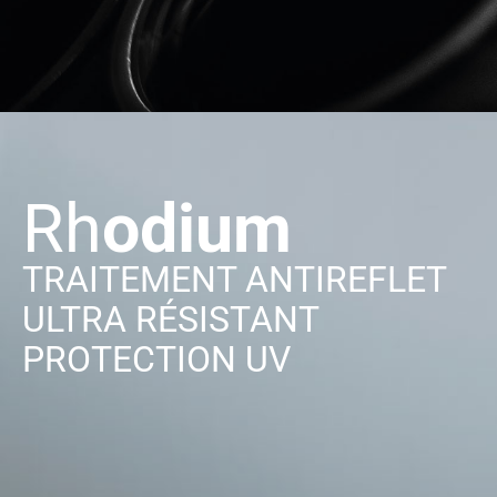
Rh
odium
TRAITEMENT ANTIREFLET
ULTRA RÉSISTANT
PROTECTION UV